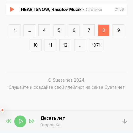
HEARTSNOW, Rasulov Muzik
-
Статика
01:59
1
...
4
5
6
7
8
9
10
11
12
...
1071
© Sueta.net 2024.
Слушайте и создайте свой плейлист на сайте Суета.нет
Десять лет
Второй Ка