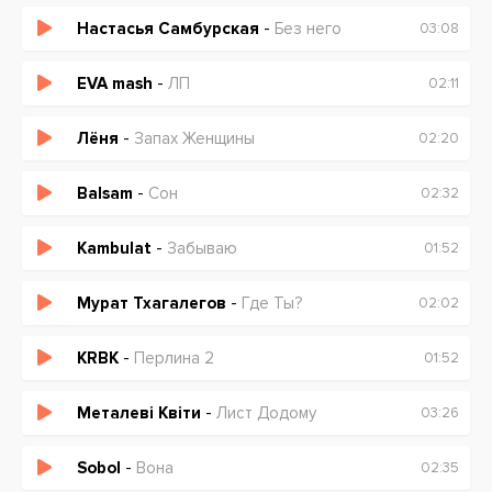
Настасья Самбурская
-
Без него
03:08
EVA mash
-
ЛП
02:11
Лёня
-
Запах Женщины
02:20
Balsam
-
Сон
02:32
Kambulat
-
Забываю
01:52
Мурат Тхагалегов
-
Где Ты?
02:02
KRBK
-
Перлина 2
01:52
Металеві Квіти
-
Лист Додому
03:26
Sobol
-
Вона
02:35