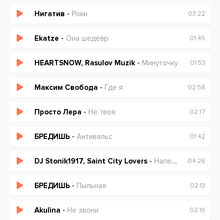
Нигатив
-
Роки
03:22
Ekatze
-
Она шедевр
01:45
HEARTSNOW, Rasulov Muzik
-
Минуточку
01:53
Максим Свобода
-
Где я
02:58
Просто Лера
-
Не твоя
02:17
БРЕДИШЬ
-
Антивальс
01:42
DJ Stonik1917, Saint City Lovers
-
Напевала
04:26
БРЕДИШЬ
-
Пыльная
02:13
Akulina
-
Не звони
02:16