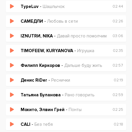
TypeLuv
-
Шашлычок
02:44
САМЕДЛИ
-
Любовь в сети
02:26
IZNUTRИ, NIKA
-
Давай просто помолчим
03:06
TIMOFEEW, KURYANOVA
-
Игрушка
02:35
Филипп Киркоров
-
Дальше буду жить
02:57
Денис RiDer
-
Реснички
02:19
Татьяна Буланова
-
Рано говорить
02:59
Мохито, Элвин Грей
-
Понты
02:25
CALI
-
Без тебя
02:18