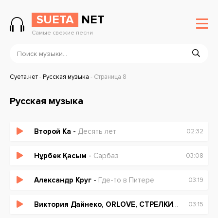
SUETA
NET
Самые свежие песни
Суета.нет
-
Русская музыка
-
Страница 8
Русская музыка
Второй Ка
-
Десять лет
02:32
Нұрбек Қасым
-
Сарбаз
03:08
Александр Круг
-
Где-то в Питере
03:19
Виктория Дайнеко, ORLOVE, СТРЕЛКИН
-
Улетают 
03:15