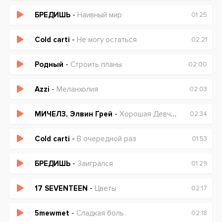
БРЕДИШЬ
-
Наивный мир
01:25
Cold carti
-
Не могу остаться
02:21
Родный
-
Строить планы
02:00
Azzi
-
Меланхолия
02:03
МИЧЕЛЗ, Элвин Грей
-
Хорошая Девчонка
02:34
Cold carti
-
В очередной раз
01:53
БРЕДИШЬ
-
Заигрался
01:29
17 SEVENTEEN
-
Цветы
02:17
5mewmet
-
Сладкая боль
02:18