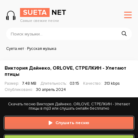
SUETA
NET
Самые свежие песни
Суета.нет
-
Русская музыка
Виктория Дайнеко, ORLOVE, СТРЕЛКИН - Улетают
птицы
Размер:
7.48 MB
Длительность:
03:15
Качество:
313 kbps
Опубликовано:
30 апрель 2024
Скачать песню Виктория Дайнеко, ORLOVE, СТРЕЛКИН - Улетают
птицы в mp3 или слушать онлайн бесплатно
Слушать песню