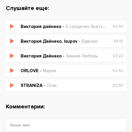
Слушайте еще:
Виктория дайнеко
-
А сердечко бьется бьется не спеша (speed up)
02:49
Виктория Дайнеко, Isupov
-
Вдвоем
03:33
Виктория Дайнеко
-
Зимняя Любовь
03:22
ORLOVE
-
Мария
02:42
STRANIZA
-
Огни
02:55
Комментарии: