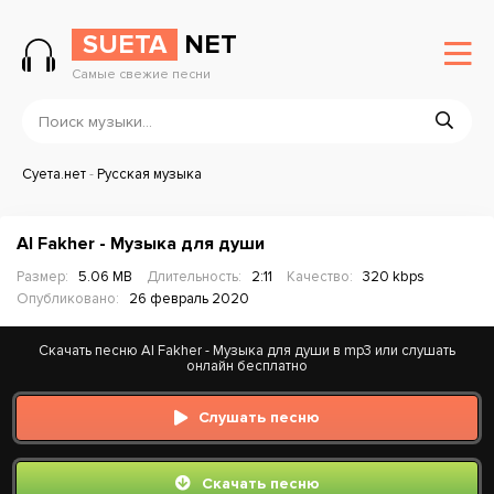
SUETA
NET
Самые свежие песни
Суета.нет
-
Русская музыка
Al Fakher - Музыка для души
Размер:
5.06 MB
Длительность:
2:11
Качество:
320 kbps
Опубликовано:
26 февраль 2020
Скачать песню Al Fakher - Музыка для души в mp3 или слушать
онлайн бесплатно
Слушать песню
Скачать песню