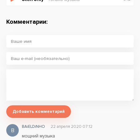
Музыка для души
Танцуй со мной
Я не отдам тебя
Комментарии:
Ни за что и никому
Музыка для души
Танцуй со мной
Я не отдам тебя
Ни за что и никому
Все такие на сцене
Все такие красивые
Все такие богатые
А ты такая
Добавить комментарий
Вся шикарна и в розовом платье
И никому я тебя не отдам
BAiELDiNHO
22 апреля 2020 07:12
B
Ты в инстаграме такая красивая
мощний музыка