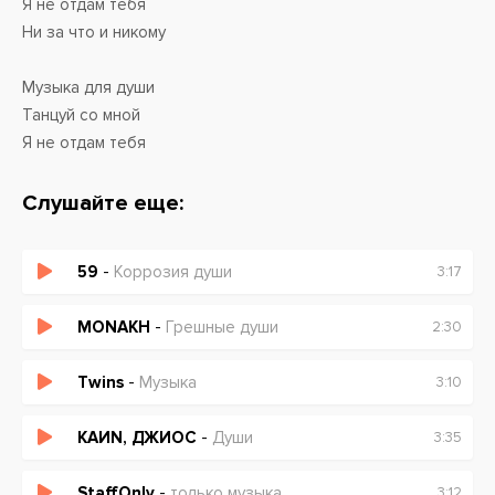
Я не отдам тебя
Ни за что и никому
Музыка для души
Танцуй со мной
Я не отдам тебя
Ни за что и никому
Слушайте еще:
Я для тебя словно тайфун
Лучше чем ты я не видел больше кайфа
59
-
Коррозия души
3:17
Музыка для будней и для лайфа
Музыка для тачек, музыка для кайфа
MONAKH
-
Грешные души
2:30
Брат мой, дави газ в пол
Twins
-
Музыка
3:10
Я к ней, да на танцпол
Детка, ты будь со мной
KАИN, ДЖИОС
-
Души
3:35
Громче играй наша
StaffOnly
-
только музыка
3:12