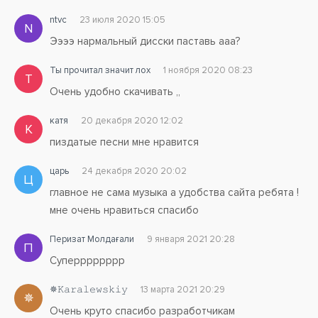
Шикарная, такая на стиле
ntvc
23 июля 2020 15:05
N
А я влюбился в тебя очень сильно
Ээээ нармальный дисски паставь ааа?
Я не отдам тебя никому
Ты прочитал значит лох
1 ноября 2020 08:23
Т
Очень удобно скачивать ,,
Музыка для души
Танцуй со мной
катя
20 декабря 2020 12:02
К
Я не отдам тебя
пиздатые песни мне нравится
Ни за что и никому
царь
24 декабря 2020 20:02
Ц
Музыка для души
главное не сама музыка а удобства сайта ребята !
Танцуй со мной
мне очень нравиться спасибо
Я не отдам тебя
Ни за что и никому
Перизат Молдағали
9 января 2021 20:28
П
Суперррррррр
✵𝙺𝚊𝚛𝚊𝚕𝚎𝚠𝚜𝚔𝚒𝚢
13 марта 2021 20:29
✵
Очень круто спасибо разработчикам