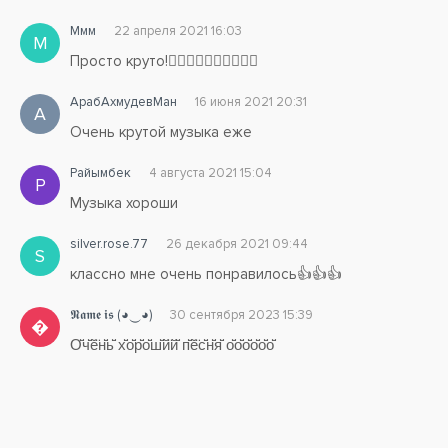
Ммм
22 апреля 2021 16:03
М
Просто круто!👌🏻👏🏻👏🏻👏🏻👏🏻
АрабАхмудевМан
16 июня 2021 20:31
А
Очень крутой музыка еже
Райымбек
4 августа 2021 15:04
Р
Музыка хороши
silver.rose.77
26 декабря 2021 09:44
S
классно мне очень понравилось👍👍👍
𝕹𝖆𝖒𝖊 𝖎𝖘 (◕‿◕)
30 сентября 2023 15:39

О̆̈ч̆̈ӗ̈н̆̈ь̆̈ х̆̈о̆̈р̆̈о̆̈ш̆̈й̈й̆̈ п̆̈ӗ̈с̆̈н̆̈я̆̈ о̆̈о̆̈о̆̈о̆̈о̆̈о̆̈