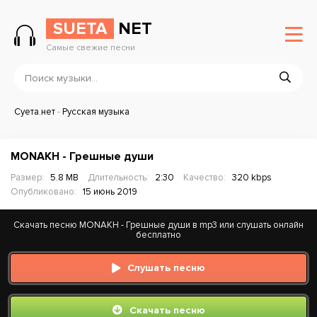
SUETA
NET
Самые свежие песни
Суета.нет
-
Русская музыка
MONAKH - Грешные души
Размер:
5.8 MB
Длительность:
2:30
Качество:
320 kbps
Опубликовано:
15 июнь 2019
Скачать песню MONAKH - Грешные души в mp3 или слушать онлайн
бесплатно
Слушать песню
Скачать песню