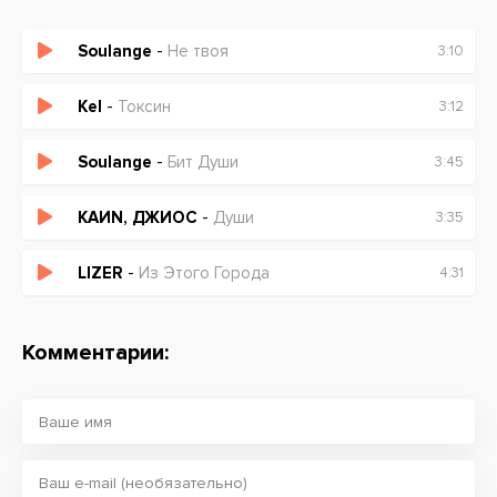
Soulange
-
Не твоя
3:10
Kel
-
Токсин
3:12
Soulange
-
Бит Души
3:45
KАИN, ДЖИОС
-
Души
3:35
LIZER
-
Из Этого Города
4:31
Комментарии: