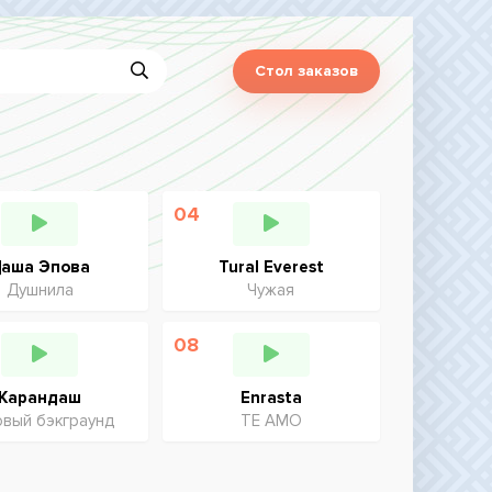
Стол заказов
04
аша Эпова
Tural Everest
Душнила
Чужая
08
Карандаш
Enrasta
овый бэкграунд
ТЕ АМО