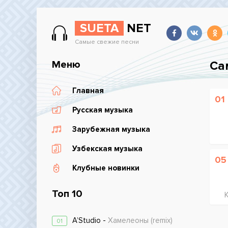
SUETA
NET
Самые свежие песни
Меню
Са
Главная
01
Русская музыка
Зарубежная музыка
Узбекская музыка
05
Клубные новинки
Топ 10
A’Studio -
Хамелеоны (remix)
01