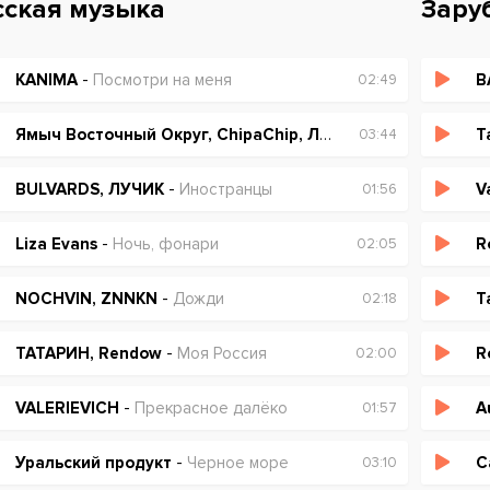
сская музыка
Зару
KANIMA
-
Посмотри на меня
B
02:49
Ямыч Восточный Округ, ChipaChip, Ликий
-
Дальше, чем р
Т
03:44
BULVARDS, ЛУЧИК
-
Иностранцы
V
01:56
Liza Evans
-
Ночь, фонари
R
02:05
NOCHVIN, ZNNKN
-
Дожди
Т
02:18
ТАТАРИН, Rendow
-
Моя Россия
R
02:00
VALERIEVICH
-
Прекрасное далёко
A
01:57
Уральский продукт
-
Черное море
С
03:10