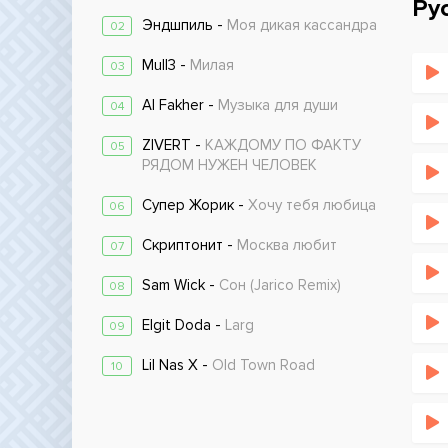
Ру
Эндшпиль -
Моя дикая кассандра
02
Mull3 -
Милая
03
Al Fakher -
Музыка для души
04
ZIVERT -
КАЖДОМУ ПО ФАКТУ
05
РЯДОМ НУЖЕН ЧЕЛОВЕК
Супер Жорик -
Хочу тебя любица
06
Скриптонит -
Москва любит
07
Sam Wick -
Сон (Jarico Remix)
08
Elgit Doda -
Larg
09
Lil Nas X -
Old Town Road
10