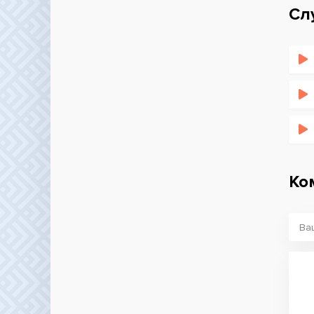
Сл
Ко