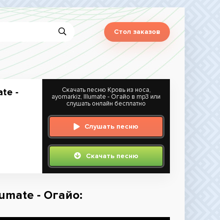
Стол заказов
Скачать песню Кровь из носа,
ate -
ayomarkiz, Illumate - Огайо в mp3 или
слушать онлайн бесплатно
Слушать песню
Скачать песню
lumate - Огайо: