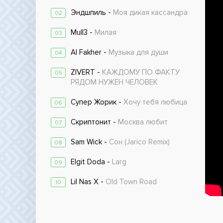
Эндшпиль -
Моя дикая кассандра
02
Mull3 -
Милая
03
Al Fakher -
Музыка для души
04
ZIVERT -
КАЖДОМУ ПО ФАКТУ
05
РЯДОМ НУЖЕН ЧЕЛОВЕК
Супер Жорик -
Хочу тебя любица
06
Скриптонит -
Москва любит
07
Sam Wick -
Сон (Jarico Remix)
08
Elgit Doda -
Larg
09
Lil Nas X -
Old Town Road
10