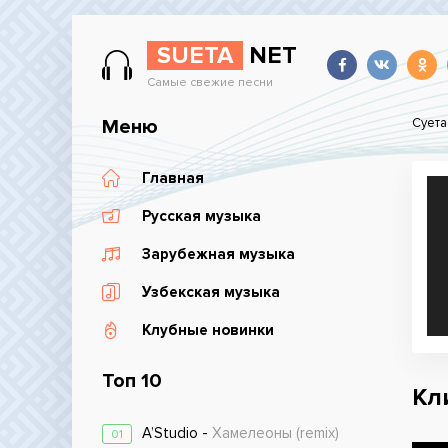
SUETA
NET
Самые свежие песни
Меню
Суета
Главная
Русская музыка
Зарубежная музыка
Узбекская музыка
Клубные новинки
Топ 10
Кли
A’Studio -
Хамелеоны (remix)
01