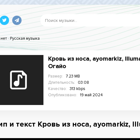
.нет
-
Русская музыка
Кровь из носа, ayomarkiz, Illum
Огайо
Размер:
7.23 MB
Длительность:
03:08
Качество:
313 kbps
Опубликовано:
19 май 2024
п и текст Кровь из носа, ayomarkiz, Il