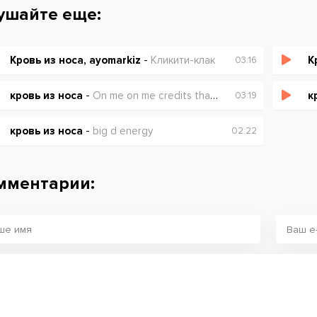
ушайте еще:
Кровь из носа, ayomarkiz
-
Кликити-клак
К
03:16
кровь из носа
-
On me on me credits that you owe
к
03:19
кровь из носа
-
big d energy
02:22
мментарии: