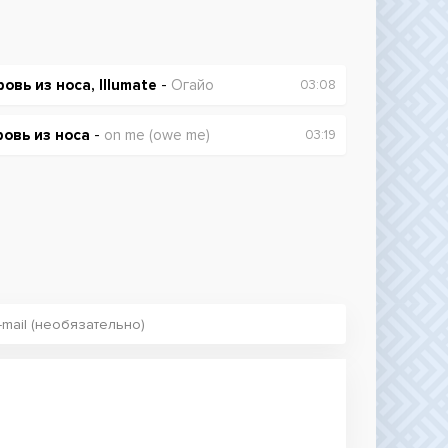
ровь из носа, Illumate
-
Огайо
03:08
ровь из носа
-
on me (owe me)
03:19