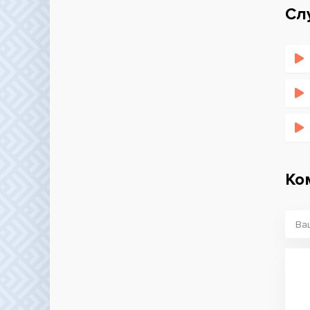
Сл
Ко