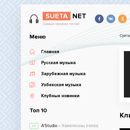
SUETA
NET
Самые свежие песни
Меню
Суета
Главная
Русская музыка
Зарубежная музыка
Узбекская музыка
Клубные новинки
Топ 10
Кли
A’Studio -
Хамелеоны (remix)
01