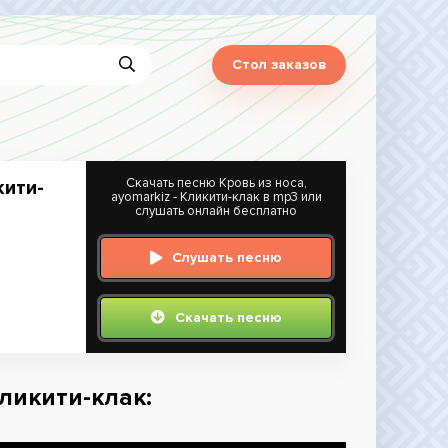
Стол заказов
Скачать песню Кровь из носа,
кити-
ayomarkiz - Кликити-клак в mp3 или
слушать онлайн бесплатно
Слушать песню
Скачать песню
Кликити-клак: