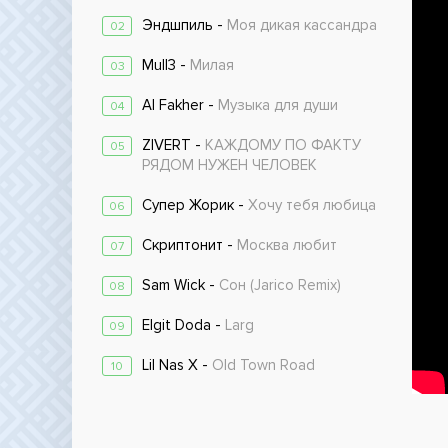
Эндшпиль -
Моя дикая кассандра
02
Mull3 -
Милая
03
Al Fakher -
Музыка для души
04
ZIVERT -
КАЖДОМУ ПО ФАКТУ
05
РЯДОМ НУЖЕН ЧЕЛОВЕК
Супер Жорик -
Хочу тебя любица
06
Скриптонит -
Москва любит
07
Sam Wick -
Сон (Jarico Remix)
08
Elgit Doda -
Larg
09
Lil Nas X -
Old Town Road
10