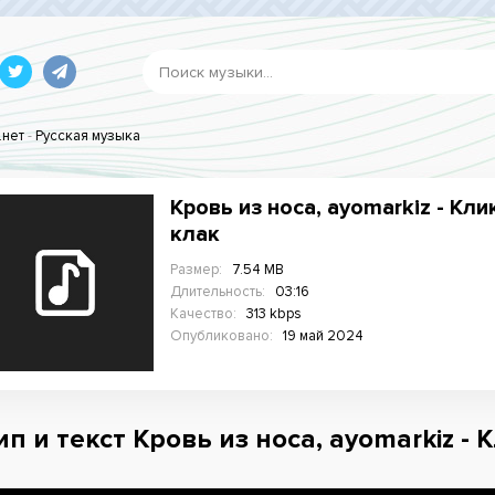
.нет
-
Русская музыка
Кровь из носа, ayomarkiz - Кли
клак
Размер:
7.54 MB
Длительность:
03:16
Качество:
313 kbps
Опубликовано:
19 май 2024
п и текст Кровь из носа, ayomarkiz - 