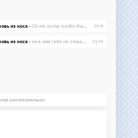
ровь из носа
-
On me on me credits that you owe
03:19
ровь из носа
-
ни в чём себе не отказывай
02:44