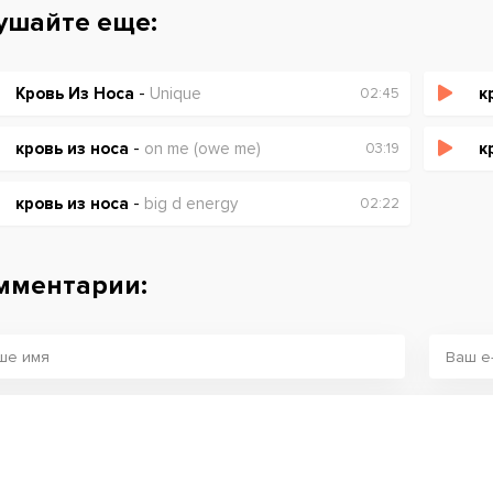
ушайте еще:
Кровь Из Носа
-
Unique
к
02:45
кровь из носа
-
on me (owe me)
к
03:19
кровь из носа
-
big d energy
02:22
мментарии: