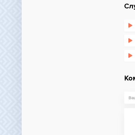
Сл
Ко