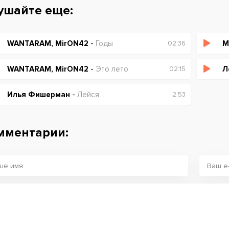
ушайте еще:
WANTARAM, MirON42
-
Годы
M
02:36
WANTARAM, MirON42
-
Это лето
Л
02:15
Илья Фишерман
-
Лейся
2:53
мментарии: