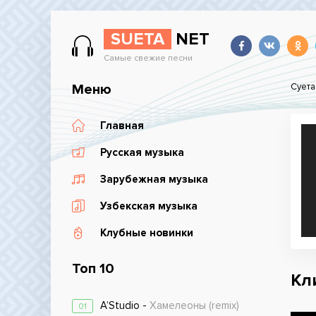
SUETA
NET
Самые свежие песни
Меню
Суета
Главная
Русская музыка
Зарубежная музыка
Узбекская музыка
Клубные новинки
Топ 10
Кл
A’Studio -
Хамелеоны (remix)
01