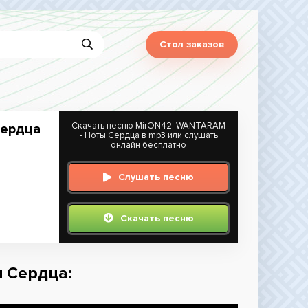
Стол заказов
Скачать песню MirON42, WANTARAM
Сердца
- Ноты Сердца в mp3 или слушать
онлайн бесплатно
Слушать песню
Скачать песню
ы Сердца: