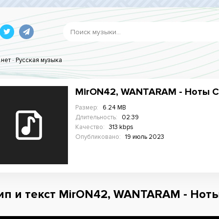
.нет
-
Русская музыка
MirON42, WANTARAM - Ноты 
Размер:
6.24 MB
Длительность:
02:39
Качество:
313 kbps
Опубликовано:
19 июль 2023
ип и текст MirON42, WANTARAM - Нот