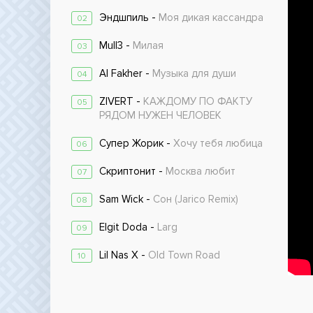
Эндшпиль -
Моя дикая кассандра
02
Mull3 -
Милая
03
Al Fakher -
Музыка для души
04
ZIVERT -
КАЖДОМУ ПО ФАКТУ
05
РЯДОМ НУЖЕН ЧЕЛОВЕК
Супер Жорик -
Хочу тебя любица
06
Скриптонит -
Москва любит
07
Sam Wick -
Сон (Jarico Remix)
08
Elgit Doda -
Larg
09
Lil Nas X -
Old Town Road
10