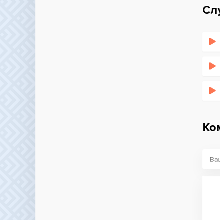
Сл
Ко