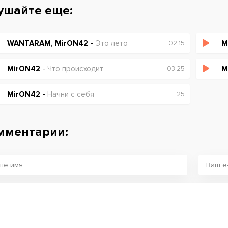
ушайте еще:
WANTARAM, MirON42
-
Это лето
M
02:15
MirON42
-
Что происходит
M
03:25
MirON42
-
Начни с себя
25
мментарии: