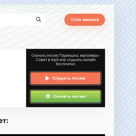
Стол заказов
Скачать песню Парнишка, маломира -
Совет в mp3 или слушать онлайн
бесплатно
Слушать песню
Скачать песню
ет: