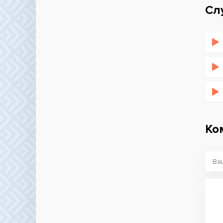
Сл
Ко