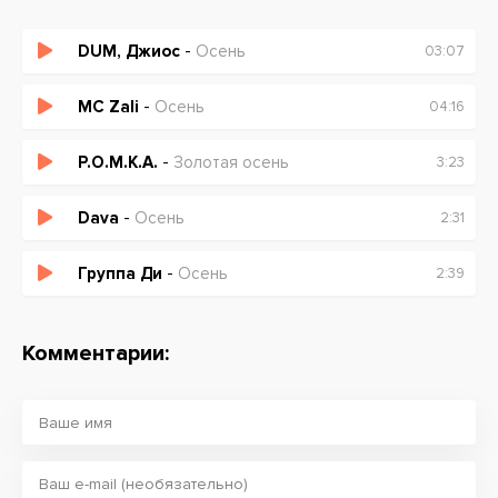
DUM, Джиос
-
Осень
03:07
MC Zali
-
Осень
04:16
Р.О.М.К.А.
-
Золотая осень
3:23
Dava
-
Осень
2:31
Группа Ди
-
Осень
2:39
Комментарии: