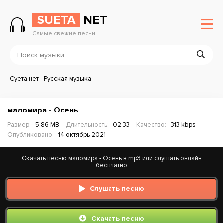
SUETA
NET
Самые свежие песни
Суета.нет
-
Русская музыка
маломира - Осень
Размер:
5.86 MB
Длительность:
02:33
Качество:
313 kbps
Опубликовано:
14 октябрь 2021
Скачать песню маломира - Осень в mp3 или слушать онлайн
бесплатно
Слушать песню
Скачать песню