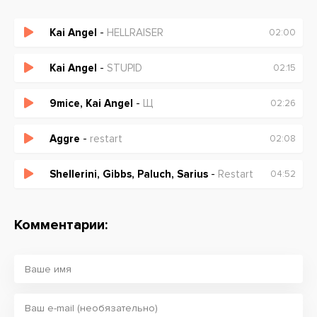
Kai Angel
-
HELLRAISER
02:00
Kai Angel
-
STUPID
02:15
9mice, Kai Angel
-
Щ
02:26
Aggre
-
restart
02:08
Shellerini, Gibbs, Paluch, Sarius
-
Restart
04:52
Комментарии: