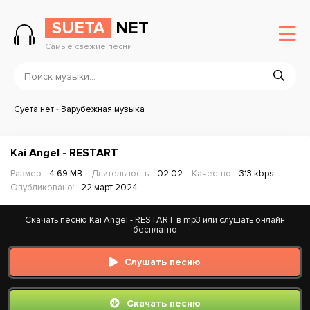
SUETA
NET
Самые свежие песни
Суета.нет
-
Зарубежная музыка
Kai Angel - RESTART
Размер:
4.69 MB
Длительность:
02:02
Качество:
313 kbps
Опубликовано:
22 март 2024
Скачать песню Kai Angel - RESTART в mp3 или слушать онлайн
бесплатно
Слушать песню
Скачать песню