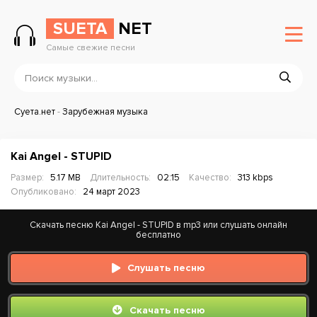
SUETA
NET
Самые свежие песни
Суета.нет
-
Зарубежная музыка
Kai Angel - STUPID
Размер:
5.17 MB
Длительность:
02:15
Качество:
313 kbps
Опубликовано:
24 март 2023
Скачать песню Kai Angel - STUPID в mp3 или слушать онлайн
бесплатно
Слушать песню
Скачать песню