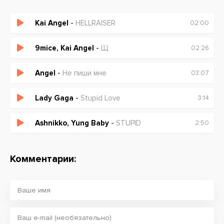
Kai Angel
-
HELLRAISER
02:00
9mice, Kai Angel
-
Щ
02:26
Angel
-
Не пиши мне
03:07
Lady Gaga
-
Stupid Love
3:14
Ashnikko, Yung Baby
-
STUPID
2:50
Комментарии: