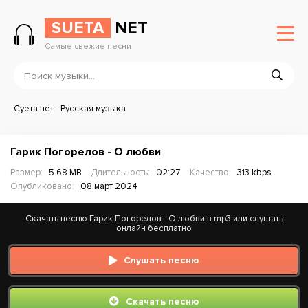
SUETA
NET
Самые свежие песни
Суета.нет
-
Русская музыка
Гарик Погорелов - О любви
Размер:
5.68 MB
Длительность:
02:27
Качество:
313 kbps
Опубликовано:
08 март 2024
Скачать песню Гарик Погорелов - О любви в mp3 или слушать
онлайн бесплатно
Слушать песню
Скачать песню