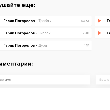
ушайте еще:
Гарик Погорелов
-
Траблы
Г
03:33
Гарик Погорелов
-
Зиплок
Г
2:48
Гарик Погорелов
-
Дура
1:51
мментарии: