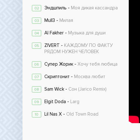
Эндшпиль -
Моя дикая кассандра
02
Mull3 -
Милая
03
Al Fakher -
Музыка для души
04
ZIVERT -
КАЖДОМУ ПО ФАКТУ
05
РЯДОМ НУЖЕН ЧЕЛОВЕК
Супер Жорик -
Хочу тебя любица
06
Скриптонит -
Москва любит
07
Sam Wick -
Сон (Jarico Remix)
08
Elgit Doda -
Larg
09
Lil Nas X -
Old Town Road
10