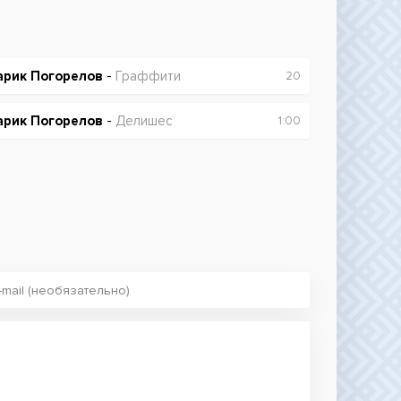
арик Погорелов
-
Граффити
20
арик Погорелов
-
Делишес
1:00