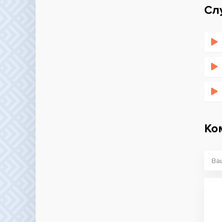
Сл
Ко