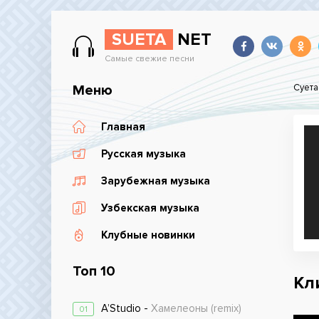
SUETA
NET
Самые свежие песни
Меню
Суета
Главная
Русская музыка
Зарубежная музыка
Узбекская музыка
Клубные новинки
Топ 10
Кл
A’Studio -
Хамелеоны (remix)
01