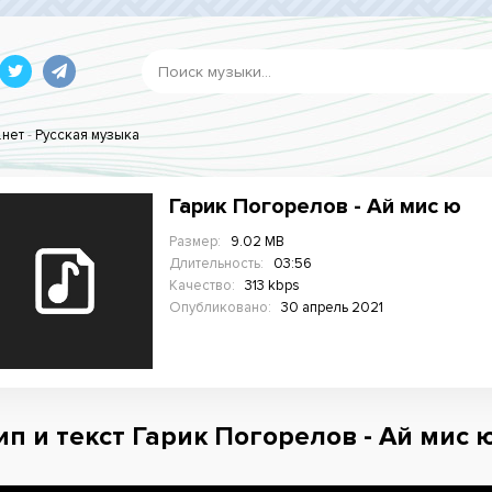
.нет
-
Русская музыка
Гарик Погорелов - Ай мис ю
Размер:
9.02 MB
Длительность:
03:56
Качество:
313 kbps
Опубликовано:
30 апрель 2021
ип и текст Гарик Погорелов - Ай мис ю