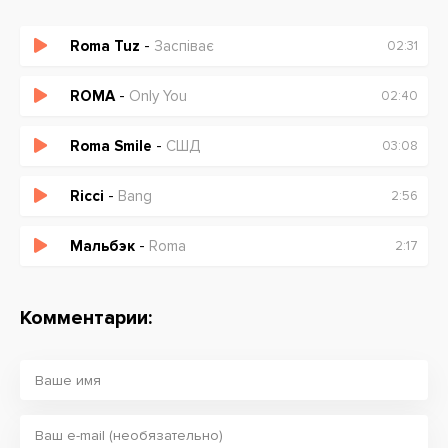
Roma Tuz
-
Заспiває
02:31
ROMA
-
Only You
02:40
Roma Smile
-
СШД
03:08
Ricci
-
Bang
2:56
Мальбэк
-
Roma
2:17
Комментарии: