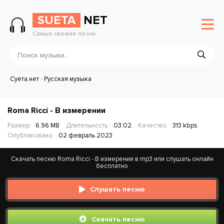
SUETA
NET
Самые свежие песни
Суета.нет
-
Русская музыка
Roma Ricci - В измерении
Размер:
6.96 MB
Длительность:
03:02
Качество:
313 kbps
Опубликовано:
02 февраль 2023
Скачать песню Roma Ricci - В измерении в mp3 или слушать онлайн
бесплатно
Слушать песню
Скачать песню