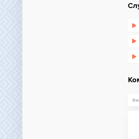
Сл
Ко