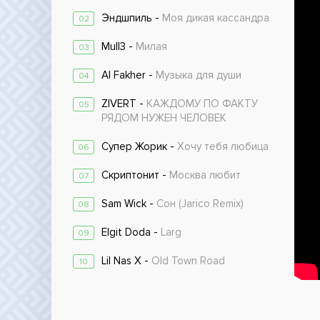
Эндшпиль -
Моя дикая кассандра
02
Mull3 -
Милая
03
Al Fakher -
Музыка для души
04
ZIVERT -
КАЖДОМУ ПО ФАКТУ
05
РЯДОМ НУЖЕН ЧЕЛОВЕК
Супер Жорик -
Хочу тебя любица
06
Скриптонит -
Москва любит
07
Sam Wick -
Сон (Jarico Remix)
08
Elgit Doda -
Larg
09
Lil Nas X -
Old Town Road
10