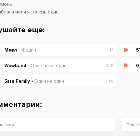
омоны
абрала меня я теперь один
ушайте еще:
Мевл
-
Я один
4:12
Wowband
-
Один плюс один
G
3:01
5sta Family
-
Один на один
3:49
мментарии: