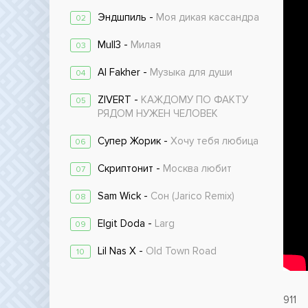
Эндшпиль -
Моя дикая кассандра
02
Mull3 -
Милая
03
Al Fakher -
Музыка для души
04
ZIVERT -
КАЖДОМУ ПО ФАКТУ
05
РЯДОМ НУЖЕН ЧЕЛОВЕК
Супер Жорик -
Хочу тебя любица
06
Скриптонит -
Москва любит
07
Sam Wick -
Сон (Jarico Remix)
08
Elgit Doda -
Larg
09
Lil Nas X -
Old Town Road
10
911