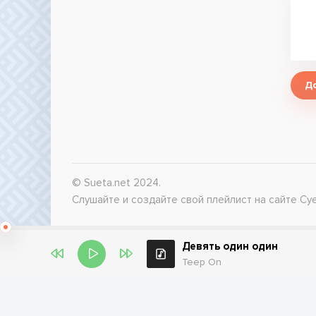
Д
© Sueta.net 2024.
Слушайте и создайте свой плейлист на сайте Суе
Девять один один
Teep On