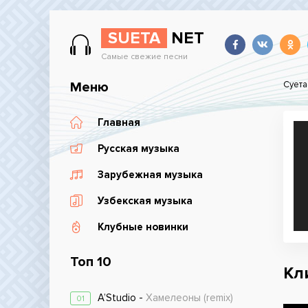
SUETA
NET
Самые свежие песни
Меню
Суета
Главная
Русская музыка
Зарубежная музыка
Узбекская музыка
Клубные новинки
Топ 10
Кл
A’Studio -
Хамелеоны (remix)
01