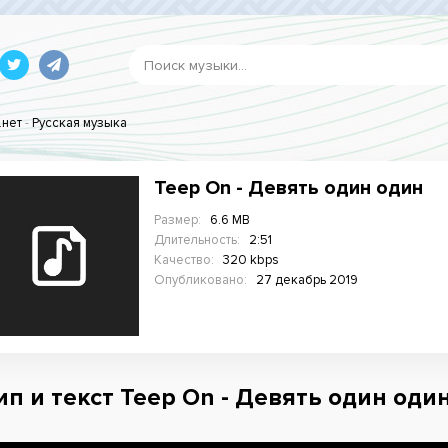
.нет
-
Русская музыка
Teep On - Девять один один
Размер:
6.6 MB
Длительность:
2:51
Качество:
320 kbps
Опубликовано:
27 декабрь 2019
ип и текст Teep On - Девять один один