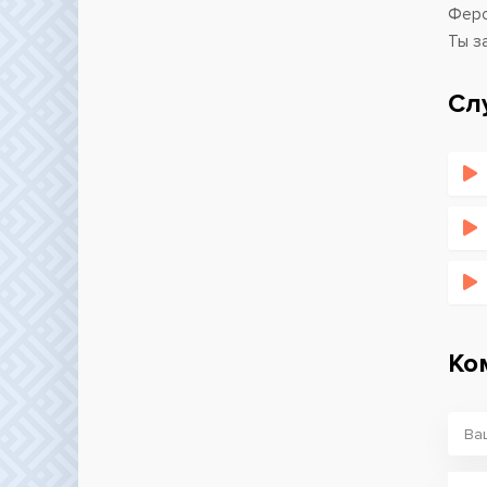
Фер
Ты з
Сл
Ко