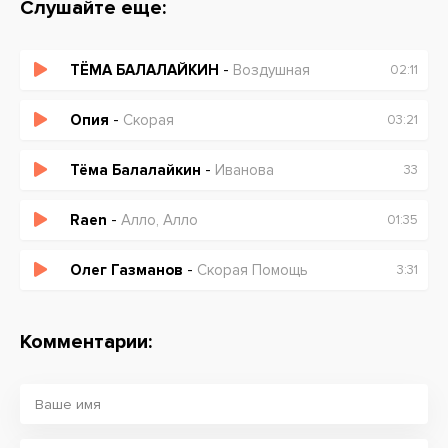
Слушайте еще:
ТЁМА БАЛАЛАЙКИН
-
Воздушная
02:11
Опия
-
Скорая
03:21
Тёма Балалайкин
-
Иванова
33
Raen
-
Алло, Алло
01:35
Олег Газманов
-
Скорая Помощь
3:31
Комментарии: