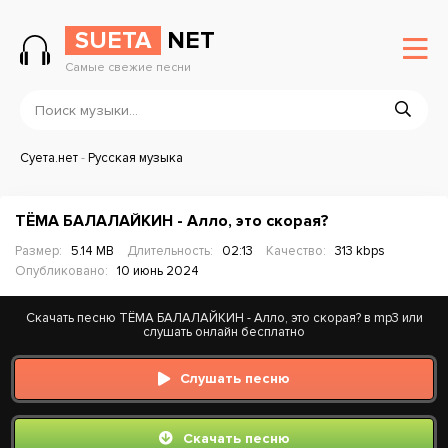
SUETA
NET
Самые свежие песни
Суета.нет
-
Русская музыка
ТЁМА БАЛАЛАЙКИН - Алло, это скорая?
Размер:
5.14 MB
Длительность:
02:13
Качество:
313 kbps
Опубликовано:
10 июнь 2024
Скачать песню ТЁМА БАЛАЛАЙКИН - Алло, это скорая? в mp3 или
слушать онлайн бесплатно
Слушать песню
Скачать песню