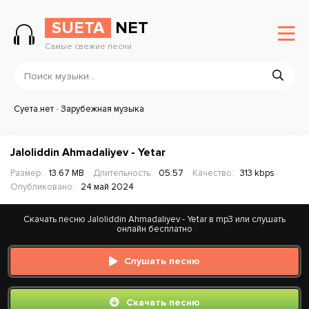
SUETA
NET
Самые свежие песни
Суета.нет
-
Зарубежная музыка
Jaloliddin Ahmadaliyev - Yetar
Размер:
13.67 MB
Длительность:
05:57
Качество:
313 kbps
Опубликовано:
24 май 2024
Скачать песню Jaloliddin Ahmadaliyev - Yetar в mp3 или слушать
онлайн бесплатно
Слушать песню
Скачать песню