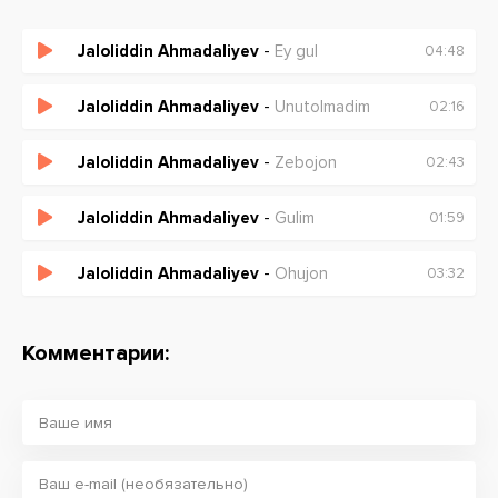
Jaloliddin Ahmadaliyev
-
Ey gul
04:48
Jaloliddin Ahmadaliyev
-
Unutolmadim
02:16
Jaloliddin Ahmadaliyev
-
Zebojon
02:43
Jaloliddin Ahmadaliyev
-
Gulim
01:59
Jaloliddin Ahmadaliyev
-
Ohujon
03:32
Комментарии: