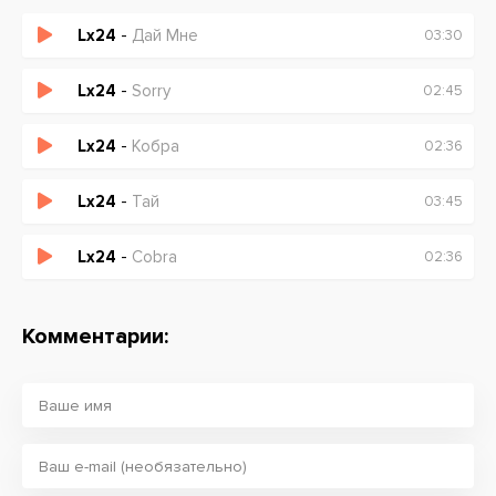
Lx24
-
Дай Мне
03:30
Lx24
-
Sorry
02:45
Lx24
-
Кобра
02:36
Lx24
-
Тай
03:45
Lx24
-
Cobra
02:36
Комментарии: