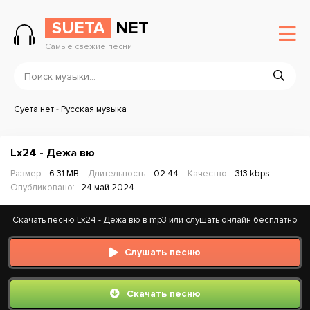
SUETA
NET
Самые свежие песни
Суета.нет
-
Русская музыка
Lx24 - Дежа вю
Размер:
6.31 MB
Длительность:
02:44
Качество:
313 kbps
Опубликовано:
24 май 2024
Скачать песню Lx24 - Дежа вю в mp3 или слушать онлайн бесплатно
Слушать песню
Скачать песню