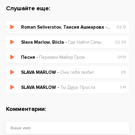
Слушайте еще:
Roman Seliverstov, Таисия Ашмарова
-
Перемен (OS
02:13
Slava Marlow, Biicla
-
Где Найти Силы
02:29
Песня
-
Перемен Майор Гром
01:51
SLAVA MARLOW
-
Она тебя любит
09
SLAVA MARLOW
-
Ты Дура, Прости
1:41
Комментарии: