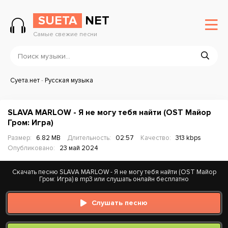
SUETA
NET
Самые свежие песни
Суета.нет
-
Русская музыка
SLAVA MARLOW - Я не могу тебя найти (OST Майор
Гром: Игра)
Размер:
6.82 MB
Длительность:
02:57
Качество:
313 kbps
Опубликовано:
23 май 2024
Скачать песню SLAVA MARLOW - Я не могу тебя найти (OST Майор
Гром: Игра) в mp3 или слушать онлайн бесплатно
Слушать песню