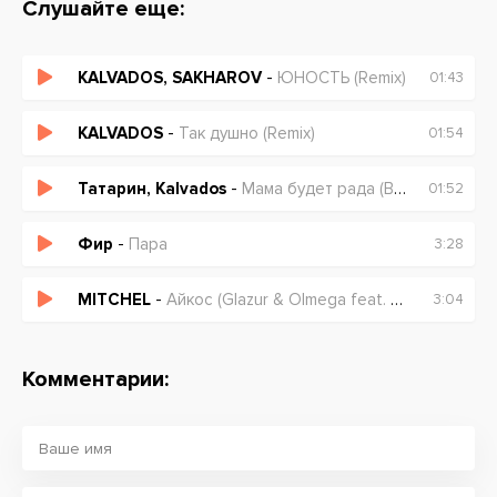
Слушайте еще:
KALVADOS, SAKHAROV
-
ЮНОСТЬ (Remix)
01:43
KALVADOS
-
Так душно (Remix)
01:54
Татарин, Kalvados
-
Мама будет рада (BID0NCI0N Remix)
01:52
Фир
-
Пара
3:28
MITCHEL
-
Айкос (Glazur & Olmega feat. Soahx Remix)
3:04
Комментарии: