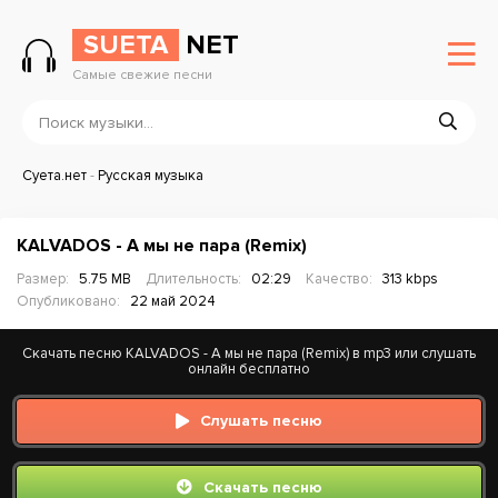
SUETA
NET
Самые свежие песни
Суета.нет
-
Русская музыка
KALVADOS - А мы не пара (Remix)
Размер:
5.75 MB
Длительность:
02:29
Качество:
313 kbps
Опубликовано:
22 май 2024
Скачать песню KALVADOS - А мы не пара (Remix) в mp3 или слушать
онлайн бесплатно
Слушать песню
Скачать песню