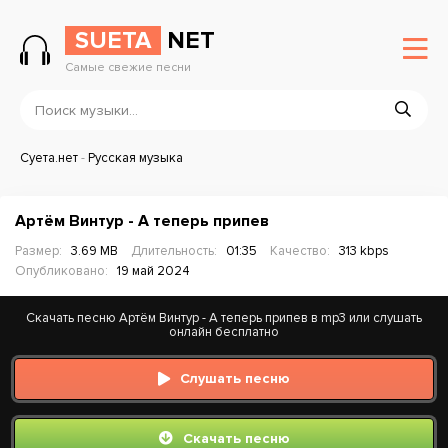
SUETA
NET
Самые свежие песни
Суета.нет
-
Русская музыка
Артём Винтур - А теперь припев
Размер:
3.69 MB
Длительность:
01:35
Качество:
313 kbps
Опубликовано:
19 май 2024
Скачать песню Артём Винтур - А теперь припев в mp3 или слушать
онлайн бесплатно
Слушать песню
Скачать песню