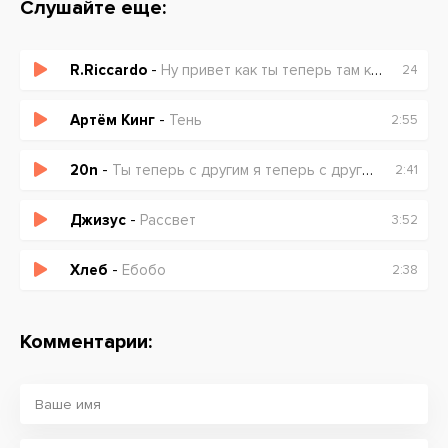
Слушайте еще:
R.Riccardo
-
Ну привет как ты теперь там как там теперь
24
Артём Кинг
-
Тень
2:55
20n
-
Ты теперь с другим я теперь с другой ой
2:41
Джизус
-
Рассвет
3:52
Хлеб
-
Ебобо
2:38
Комментарии: