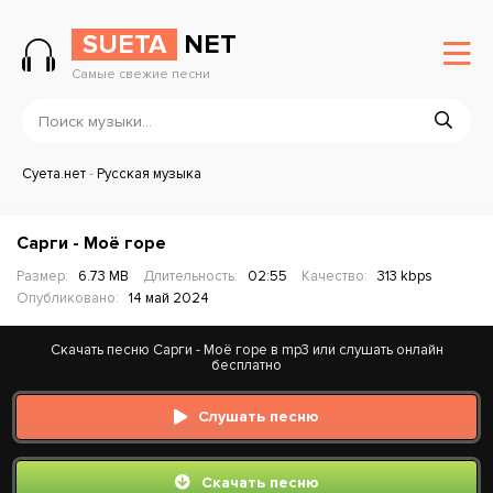
SUETA
NET
Самые свежие песни
Суета.нет
-
Русская музыка
Сарги - Моё горе
Размер:
6.73 MB
Длительность:
02:55
Качество:
313 kbps
Опубликовано:
14 май 2024
Скачать песню Сарги - Моё горе в mp3 или слушать онлайн
бесплатно
Слушать песню
Скачать песню