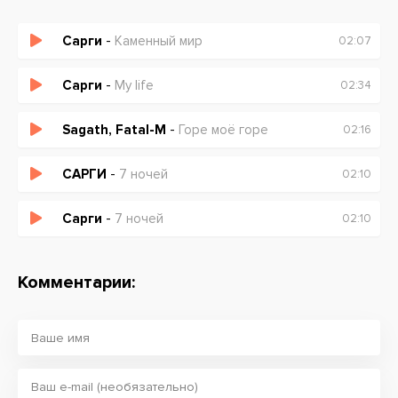
Сарги
-
Каменный мир
02:07
Сарги
-
My life
02:34
Sagath, Fatal-M
-
Горе моё горе
02:16
САРГИ
-
7 ночей
02:10
Сарги
-
7 ночей
02:10
Комментарии: