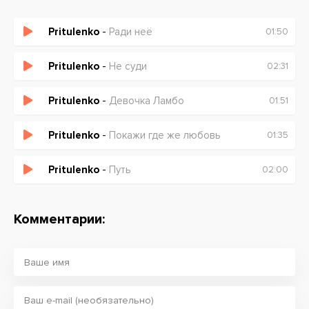
Pritulenko
-
Ради неё
01:50
Pritulenko
-
Не суди
02:31
Pritulenko
-
Девочка Ламбо
01:51
Pritulenko
-
Покажи где же любовь
01:35
Pritulenko
-
Путь
02:00
Комментарии: