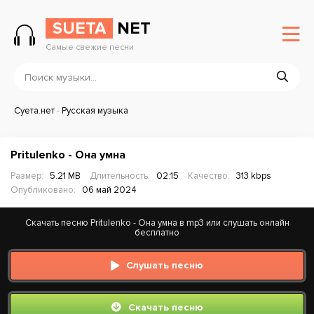
SUETA
NET
Самые свежие песни
Суета.нет
-
Русская музыка
Pritulenko - Она умна
Размер:
5.21 MB
Длительность:
02:15
Качество:
313 kbps
Опубликовано:
06 май 2024
Скачать песню Pritulenko - Она умна в mp3 или слушать онлайн
бесплатно
Слушать песню
Скачать песню