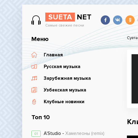
SUETA
NET
Самые свежие песни
Меню
Суета
Главная
Русская музыка
Зарубежная музыка
Узбекская музыка
Клубные новинки
Топ 10
Кл
A’Studio -
Хамелеоны (remix)
01