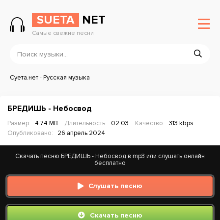
SUETA
NET
Самые свежие песни
Суета.нет
-
Русская музыка
БРЕДИШЬ - Небосвод
Размер:
4.74 MB
Длительность:
02:03
Качество:
313 kbps
Опубликовано:
26 апрель 2024
Скачать песню БРЕДИШЬ - Небосвод в mp3 или слушать онлайн
бесплатно
Слушать песню
Скачать песню