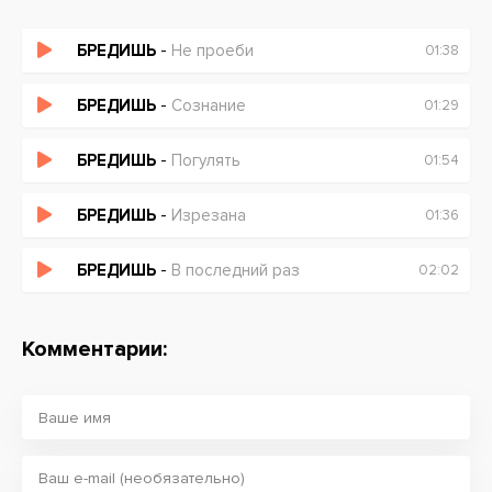
БРЕДИШЬ
-
Не проеби
01:38
БРЕДИШЬ
-
Сознание
01:29
БРЕДИШЬ
-
Погулять
01:54
БРЕДИШЬ
-
Изрезана
01:36
БРЕДИШЬ
-
В последний раз
02:02
Комментарии: