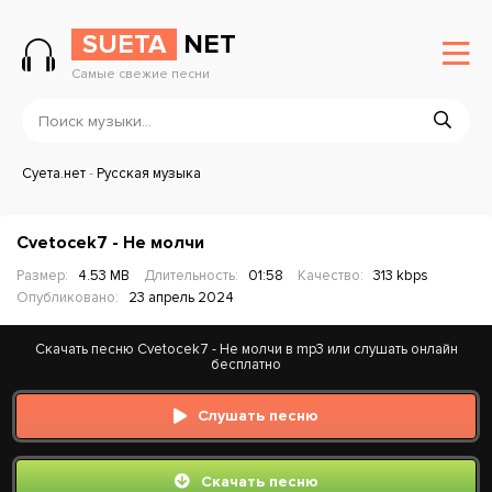
SUETA
NET
Самые свежие песни
Суета.нет
-
Русская музыка
Cvetocek7 - Не молчи
Размер:
4.53 MB
Длительность:
01:58
Качество:
313 kbps
Опубликовано:
23 апрель 2024
Скачать песню Cvetocek7 - Не молчи в mp3 или слушать онлайн
бесплатно
Слушать песню
Скачать песню