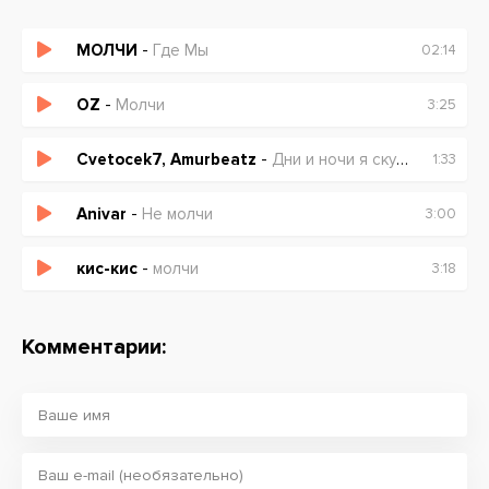
МОЛЧИ
-
Где Мы
02:14
OZ
-
Молчи
3:25
Cvetocek7, Amurbeatz
-
Дни и ночи я скучаю
1:33
Anivar
-
Не молчи
3:00
кис-кис
-
молчи
3:18
Комментарии: