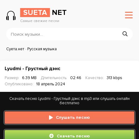
SUETA
NET
Самые свежие песни
Суета.нет
-
Русская музыка
Lyudmi - Грустный дэнс
Размер:
6.39 MB
Длительность:
02:46
Качество:
313 kbps
Опубликовано:
18 апрель 2024
Скачать песню Lyudmi - Грустный дэнс в mp3 или слушать онлайн
бесплатно
Слушать песню
Скачать песню