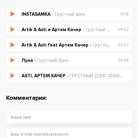
INSTASAMKA
-
Грустный дэнс
01:18
Artik & Asti и Артем Качер
-
Грустный дэнс (Lavrushkin and Mephisto Remix)
04:02
Artik & Asti feat Артем Качер
-
Грустный дэнс (Mikis Remix)
03:57
Луна
-
Грустный Дэнс
03:54
ASTI, АРТЕМ КАЧЕР
-
ГРУСТНЫЙ ДЭНС (RAMIREZ & RAKURS REMIX)
Комментарии: