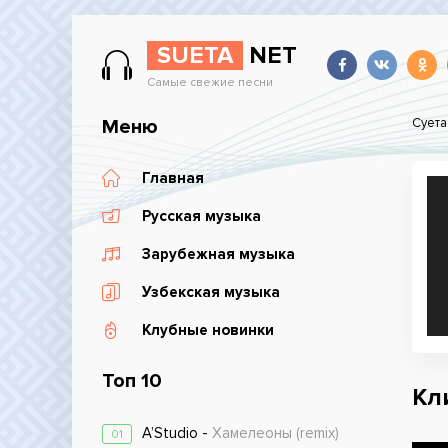
SUETA
NET
Самые свежие песни
Меню
Суета
Главная
Русская музыка
Зарубежная музыка
Узбекская музыка
Клубные новинки
Топ 10
Кл
A’Studio -
Хамелеоны (remix)
01