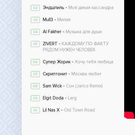
Эндшпиль -
Моя дикая кассандра
02
Mull3 -
Милая
03
Al Fakher -
Музыка для души
04
ZIVERT -
КАЖДОМУ ПО ФАКТУ
05
РЯДОМ НУЖЕН ЧЕЛОВЕК
Супер Жорик -
Хочу тебя любица
06
Скриптонит -
Москва любит
07
Sam Wick -
Сон (Jarico Remix)
08
Elgit Doda -
Larg
09
Lil Nas X -
Old Town Road
10