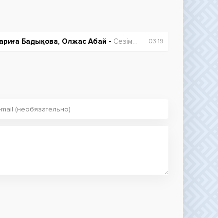
ариға Бадықова, Олжас Абай
-
Сезім үшін (OST Таптым-ау сені)
03:19