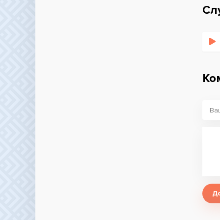
Сл
Ко
Д