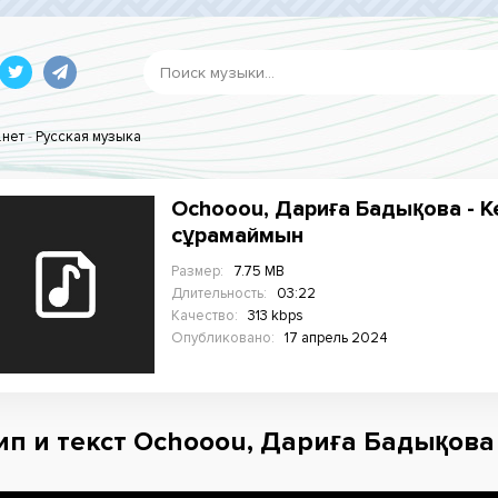
.нет
-
Русская музыка
Ochooou, Дариға Бадықова - К
сұрамаймын
Размер:
7.75 MB
Длительность:
03:22
Качество:
313 kbps
Опубликовано:
17 апрель 2024
ип и текст Ochooou, Дариға Бадықова