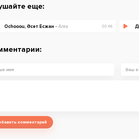
ушайте еще:
Ochooou, Әсет Есжан
-
Алға
Д
03:46
мментарии:
обавить комментарий