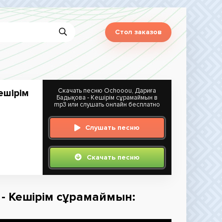
Стол заказов
Скачать песню Ochooou, Дариға
ешірім
Бадықова - Кешірім сұрамаймын в
mp3 или слушать онлайн бесплатно
Слушать песню
Скачать песню
 - Кешірім сұрамаймын: