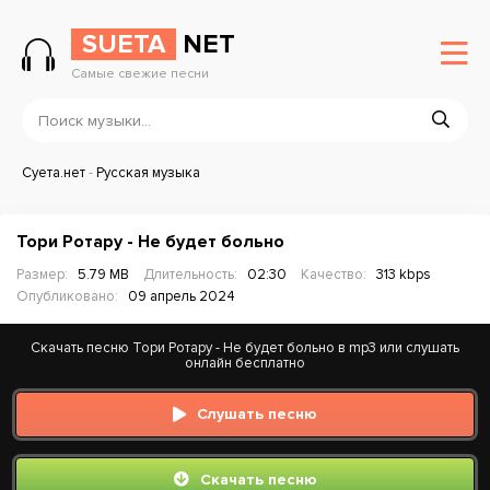
SUETA
NET
Самые свежие песни
Суета.нет
-
Русская музыка
Тори Ротару - Не будет больно
Размер:
5.79 MB
Длительность:
02:30
Качество:
313 kbps
Опубликовано:
09 апрель 2024
Скачать песню Тори Ротару - Не будет больно в mp3 или слушать
онлайн бесплатно
Слушать песню
Скачать песню