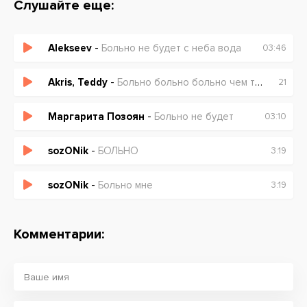
Слушайте еще:
Alekseev
-
Больно не будет с неба вода
03:46
Akris, Teddy
-
Больно больно больно чем ты недовольна
21
Маргарита Позоян
-
Больно не будет
03:10
sozONik
-
БОЛЬНО
3:19
sozONik
-
Больно мне
3:19
Комментарии: