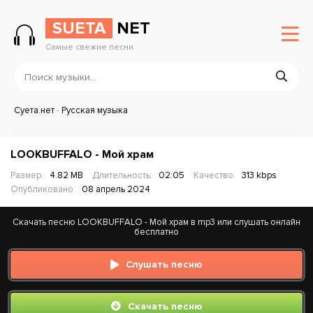
SUETA
NET
Самые свежие песни
Суета.нет
-
Русская музыка
LOOKBUFFALO - Мой храм
Размер:
4.82 MB
Длительность:
02:05
Качество:
313 kbps
Опубликовано:
08 апрель 2024
Скачать песню LOOKBUFFALO - Мой храм в mp3 или слушать онлайн
бесплатно
Слушать песню
Скачать песню