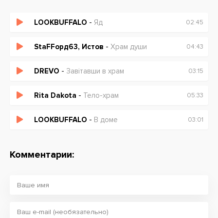
LOOKBUFFALO
-
Яд
02:45
StaFFорд63, Истов
-
Храм души
04:43
DREVO
-
Завітавши в храм
03:15
Rita Dakota
-
Тело-храм
05:33
LOOKBUFFALO
-
В доме
03:01
Комментарии: