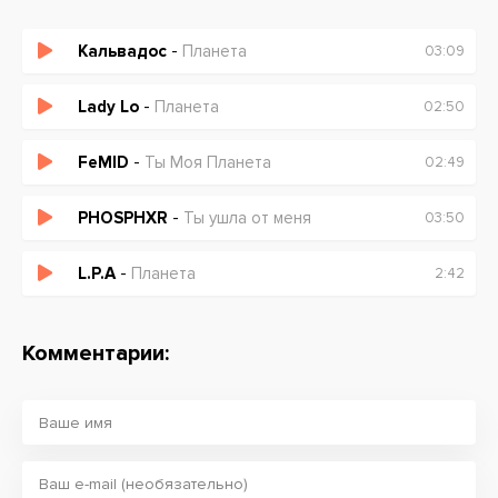
Кальвадос
-
Планета
03:09
Lady Lo
-
Планета
02:50
FeMID
-
Ты Моя Планета
02:49
PHOSPHXR
-
Ты ушла от меня
03:50
L.P.A
-
Планета
2:42
Комментарии: