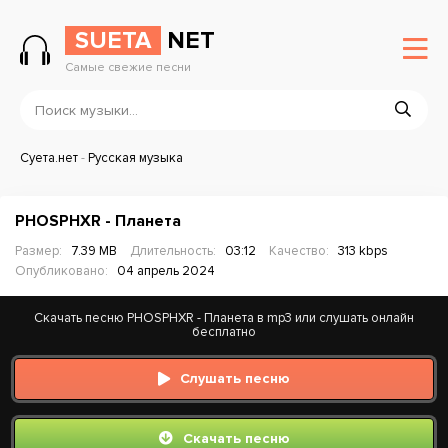
SUETA
NET
Самые свежие песни
Суета.нет
-
Русская музыка
PHOSPHXR - Планета
Размер:
7.39 MB
Длительность:
03:12
Качество:
313 kbps
Опубликовано:
04 апрель 2024
Скачать песню PHOSPHXR - Планета в mp3 или слушать онлайн
бесплатно
Слушать песню
Скачать песню