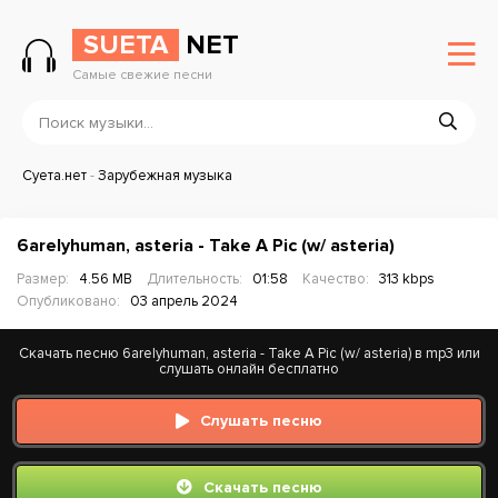
SUETA
NET
Самые свежие песни
Суета.нет
-
Зарубежная музыка
6arelyhuman, asteria - Take A Pic (w/ asteria)
Размер:
4.56 MB
Длительность:
01:58
Качество:
313 kbps
Опубликовано:
03 апрель 2024
Скачать песню 6arelyhuman, asteria - Take A Pic (w/ asteria) в mp3 или
слушать онлайн бесплатно
Слушать песню
Скачать песню