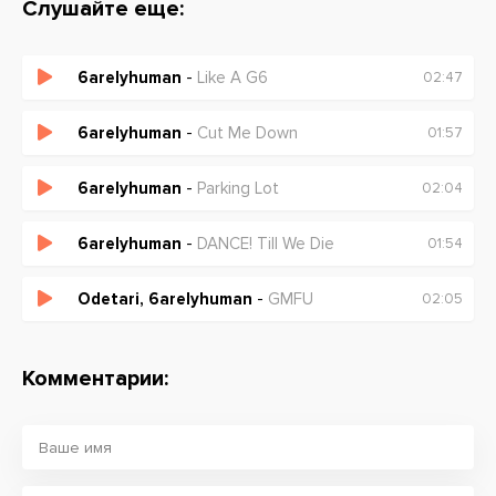
Слушайте еще:
6arelyhuman
-
Like A G6
02:47
6arelyhuman
-
Cut Me Down
01:57
6arelyhuman
-
Parking Lot
02:04
6arelyhuman
-
DANCE! Till We Die
01:54
Odetari, 6arelyhuman
-
GMFU
02:05
Комментарии: