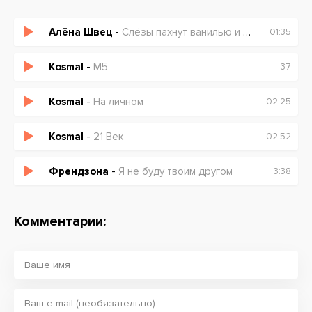
Алёна Швец
-
Слёзы пахнут ванилью и морем
01:35
Kosmal
-
M5
37
Kosmal
-
На личном
02:25
Kosmal
-
21 Век
02:52
Френдзона
-
Я не буду твоим другом
3:38
Комментарии: