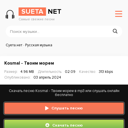
SUETA
NET
Самые свежие песни
Суета.нет
-
Русская музыка
Kosmal - Твоим морем
Размер:
4.96 MB
Длительность:
02:09
Качество:
313 kbps
Опубликовано:
03 апрель 2024
Скачать песню Kosmal - Твоим морем в mp3 или слушать онлайн
бесплатно
Слушать песню
Скачать песню