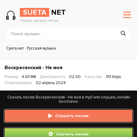
SUETA
NET
Самые свежие песни
Суета.нет
-
Русская музыка
Воскресенский - Не моя
Размер:
4.63 MB
Длительность:
02:00
Качество:
313 kbps
Опубликовано:
02 апрель 2024
Скачать песню Воскресенский - Не моя в mp3 или слушать онлайн
бесплатно
Слушать песню
Скачать песню