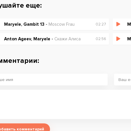
ушайте еще:
Maryele, Gambit 13
-
Moscow Frau
M
02:27
Anton Ageev, Maryele
-
Скажи Алиса
M
02:56
мментарии:
обавить комментарий