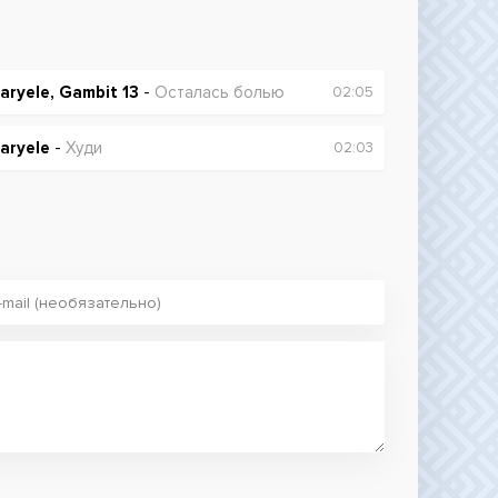
aryele, Gambit 13
-
Осталась болью
02:05
aryele
-
Худи
02:03