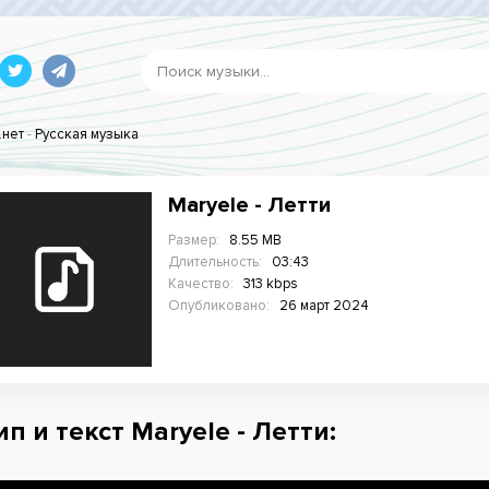
.нет
-
Русская музыка
Maryele - Летти
Размер:
8.55 MB
Длительность:
03:43
Качество:
313 kbps
Опубликовано:
26 март 2024
п и текст Maryele - Летти: