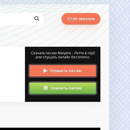
Стол заказов
Скачать песню Maryele - Летти в mp3
или слушать онлайн бесплатно
Слушать песню
Скачать песню