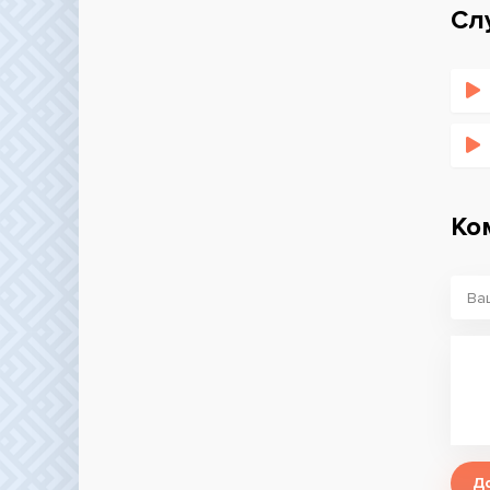
Сл
Ко
Д