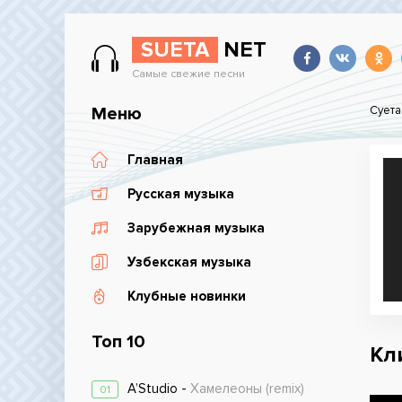
SUETA
NET
Самые свежие песни
Меню
Суета
Главная
Русская музыка
Зарубежная музыка
Узбекская музыка
Клубные новинки
Топ 10
Кли
A’Studio -
Хамелеоны (remix)
01