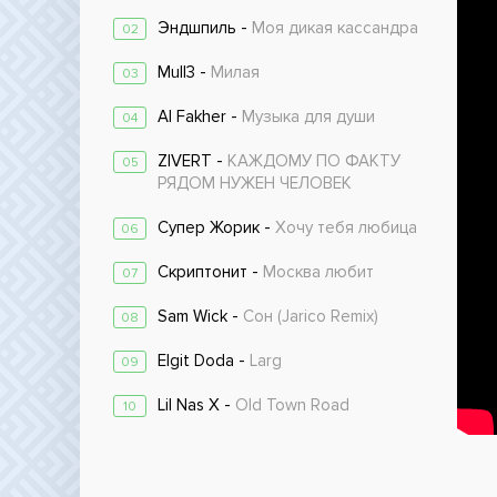
Эндшпиль -
Моя дикая кассандра
02
Mull3 -
Милая
03
Al Fakher -
Музыка для души
04
ZIVERT -
КАЖДОМУ ПО ФАКТУ
05
РЯДОМ НУЖЕН ЧЕЛОВЕК
Супер Жорик -
Хочу тебя любица
06
Скриптонит -
Москва любит
07
Sam Wick -
Сон (Jarico Remix)
08
Elgit Doda -
Larg
09
Lil Nas X -
Old Town Road
10