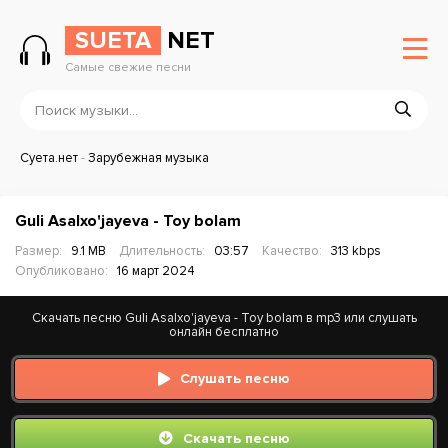
SUETA
NET
Самые свежие песни
Суета.нет
-
Зарубежная музыка
Guli Asalxo'jayeva - Toy bolam
Размер:
9.1 MB
Длительность:
03:57
Качество:
313 kbps
Опубликовано:
16 март 2024
Скачать песню Guli Asalxo'jayeva - Toy bolam в mp3 или слушать
онлайн бесплатно
Слушать песню
Скачать песню