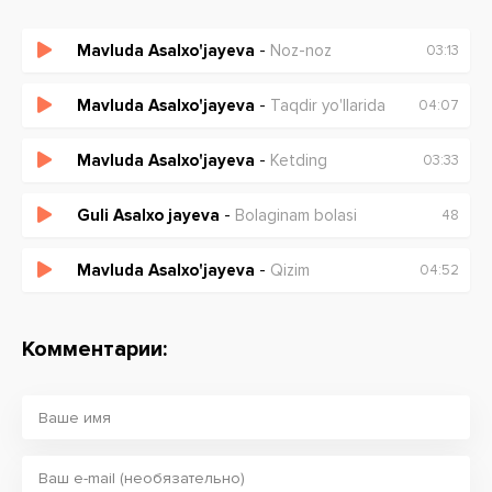
Mavluda Asalxo'jayeva
-
Noz-noz
03:13
Mavluda Asalxo'jayeva
-
Taqdir yo'llarida
04:07
Mavluda Asalxo'jayeva
-
Ketding
03:33
Guli Asalxo jayeva
-
Bolaginam bolasi
48
Mavluda Asalxo'jayeva
-
Qizim
04:52
Комментарии: