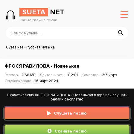
SUETA
NET
Самые свежие песни
Суета.нет
-
Русская музыка
ФРОСЯ РАВИЛОВА - Новенькая
Размер:
4.68 MB
Длительность:
02:01
Качество:
313 kbps
Опубликовано:
16 март 2024
Скачать песню ФРОСЯ РАВИЛОВА - Новенькая в mp3 или слушать
онлайн бесплатно
Слушать песню
Скачать песню