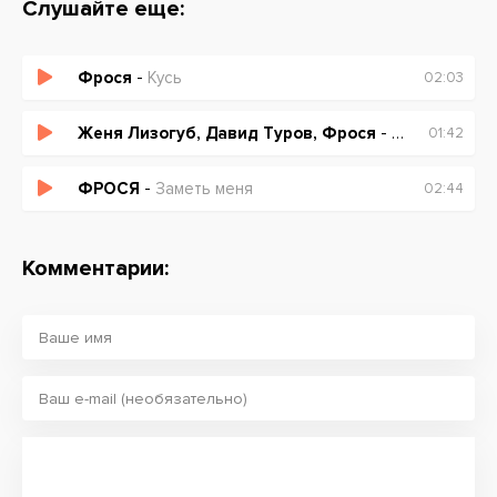
Слушайте еще:
Фрося
-
Кусь
02:03
Женя Лизогуб, Давид Туров, Фрося
-
Покажи мне
01:42
ФРОСЯ
-
Заметь меня
02:44
Комментарии: