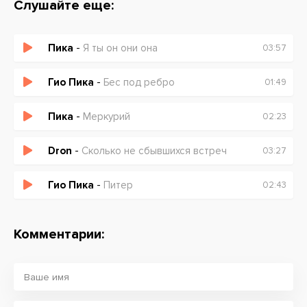
Слушайте еще:
Пика
-
Я ты он они она
03:57
Гио Пика
-
Бес под ребро
01:49
Пика
-
Меркурий
02:23
Dron
-
Сколько не сбывшихся встреч
03:27
Гио Пика
-
Питер
02:43
Комментарии: