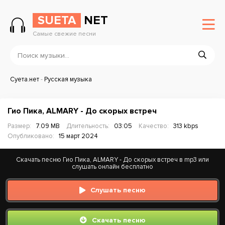
SUETA
NET
Самые свежие песни
Суета.нет
-
Русская музыка
Гио Пика, ALMARY - До скорых встреч
Размер:
7.09 MB
Длительность:
03:05
Качество:
313 kbps
Опубликовано:
15 март 2024
Скачать песню Гио Пика, ALMARY - До скорых встреч в mp3 или
слушать онлайн бесплатно
Слушать песню
Скачать песню