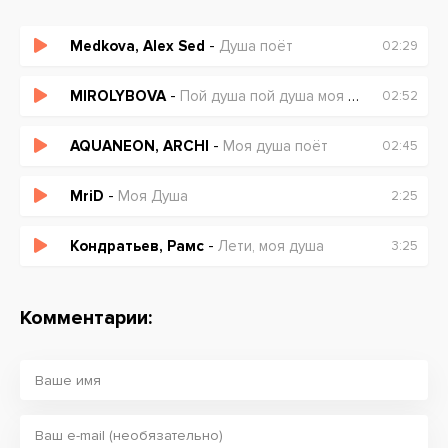
Medkova, Alex Sed
-
Душа поёт
02:29
MIROLYBOVA
-
Пой душа пой душа моя ты рванная
02:52
AQUANEON, ARCHI
-
Моя душа поёт
02:45
MriD
-
Моя Душа
2:25
Кондратьев, Рамс
-
Лети, моя душа
3:25
Комментарии: