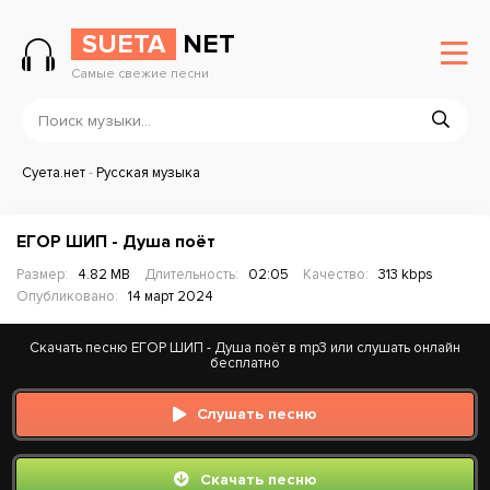
SUETA
NET
Самые свежие песни
Суета.нет
-
Русская музыка
ЕГОР ШИП - Душа поёт
Размер:
4.82 MB
Длительность:
02:05
Качество:
313 kbps
Опубликовано:
14 март 2024
Скачать песню ЕГОР ШИП - Душа поёт в mp3 или слушать онлайн
бесплатно
Слушать песню
Скачать песню