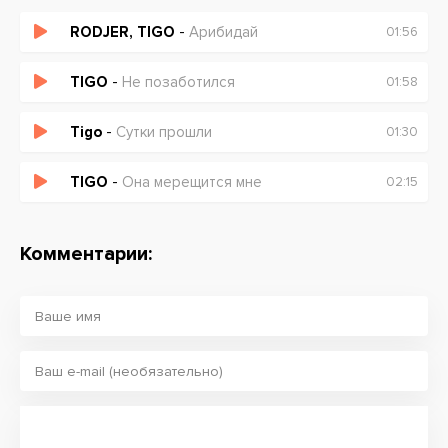
RODJER, TIGO
-
Арибидай
01:56
TIGO
-
Не позаботился
01:58
Tigo
-
Сутки прошли
01:30
TIGO
-
Она мерещится мне
02:15
Комментарии: