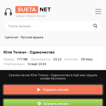
SUETA
NET
Самые свежие песни
Суета.нет
-
Русская музыка
Юля Толкач - Одиночество
Размер:
7.77 MB
Длительность:
03:22
Качество:
313 kbps
Опубликовано:
12 март 2024
Скачать песню Юля Толкач - Одиночество в mp3 или слушать
онлайн бесплатно
Слушать песню
Скачать песню