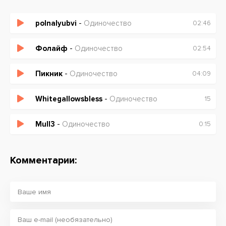
polnalyubvi
-
Одиночество
02:46
Фолайф
-
Одиночество
02:54
Пикник
-
Одиночество
04:09
Whitegallowsbless
-
Одиночество
15
Mull3
-
Одиночество
0:15
Комментарии: