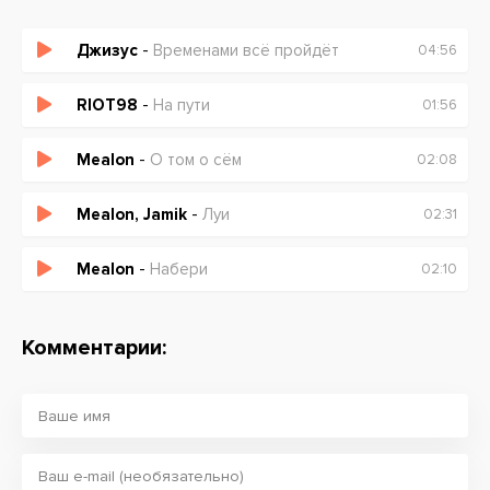
Джизус
-
Временами всё пройдёт
04:56
RIOT98
-
На пути
01:56
Mealon
-
О том о сём
02:08
Mealon, Jamik
-
Луи
02:31
Mealon
-
Набери
02:10
Комментарии: