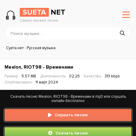
SUETA
NET
Самые свежие песни
Суета.нет
-
Русская музыка
Mealon, RIOT98 - Временами
Размер:
5.57 MB
Длительность:
02:25
Качество:
313 kbps
Опубликовано:
11 март 2024
Скачать песню Mealon, RIOT98 - Временами в mp3 или слушать
онлайн бесплатно
Слушать песню
Скачать песню