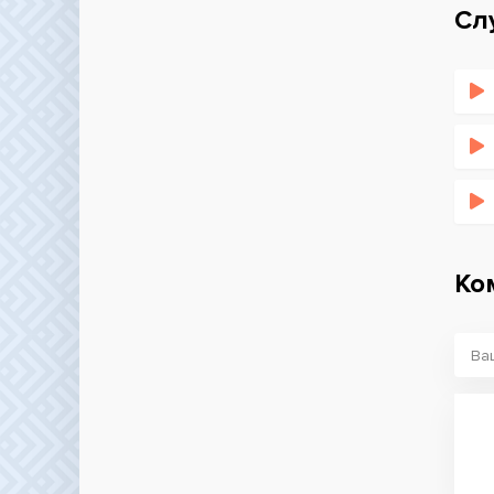
Сл
Ко