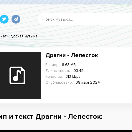
.нет
-
Русская музыка
Драгни - Лепесток
Размер:
8.63 MB
Длительность:
03:45
Качество:
313 kbps
Опубликовано:
08 март 2024
ип и текст Драгни - Лепесток: