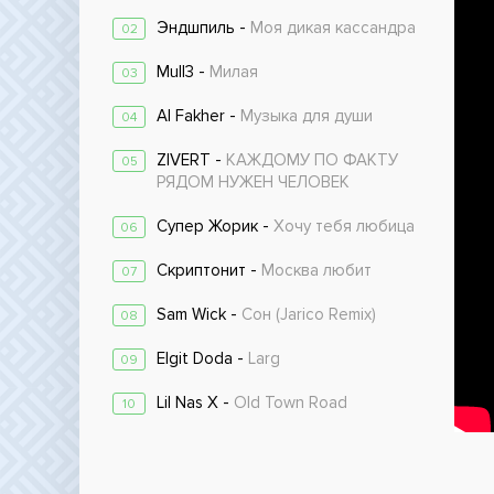
Эндшпиль -
Моя дикая кассандра
02
Mull3 -
Милая
03
Al Fakher -
Музыка для души
04
ZIVERT -
КАЖДОМУ ПО ФАКТУ
05
РЯДОМ НУЖЕН ЧЕЛОВЕК
Супер Жорик -
Хочу тебя любица
06
Скриптонит -
Москва любит
07
Sam Wick -
Сон (Jarico Remix)
08
Elgit Doda -
Larg
09
Lil Nas X -
Old Town Road
10