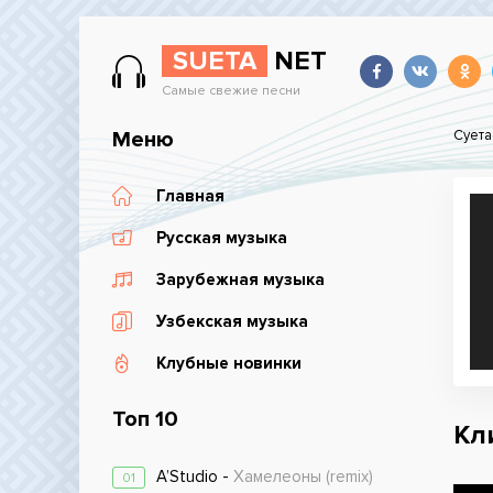
SUETA
NET
Самые свежие песни
Меню
Суета
Главная
Русская музыка
Зарубежная музыка
Узбекская музыка
Клубные новинки
Топ 10
Кл
A’Studio -
Хамелеоны (remix)
01