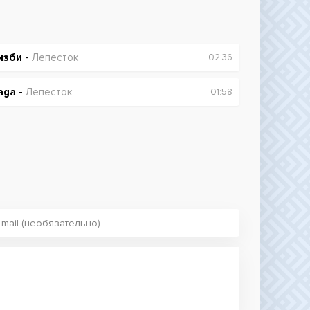
изби
-
Лепесток
02:36
aga
-
Лепесток
01:58