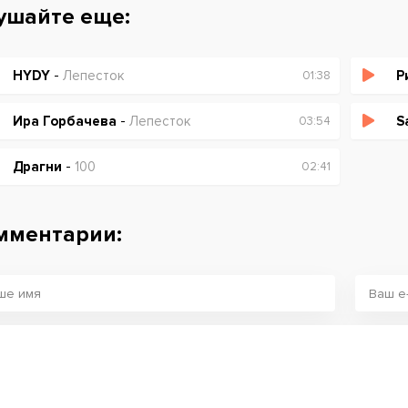
ушайте еще:
HYDY
-
Лепесток
Р
01:38
Ира Горбачева
-
Лепесток
S
03:54
Драгни
-
100
02:41
мментарии: