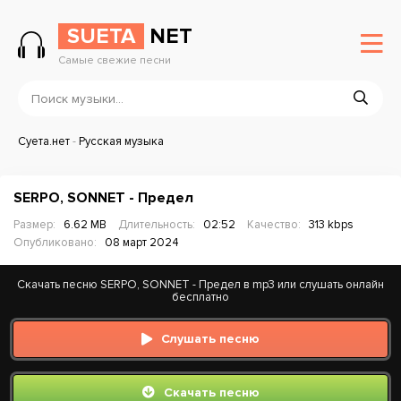
SUETA
NET
Самые свежие песни
Суета.нет
-
Русская музыка
SERPO, SONNET - Предел
Размер:
6.62 MB
Длительность:
02:52
Качество:
313 kbps
Опубликовано:
08 март 2024
Скачать песню SERPO, SONNET - Предел в mp3 или слушать онлайн
бесплатно
Слушать песню
Скачать песню