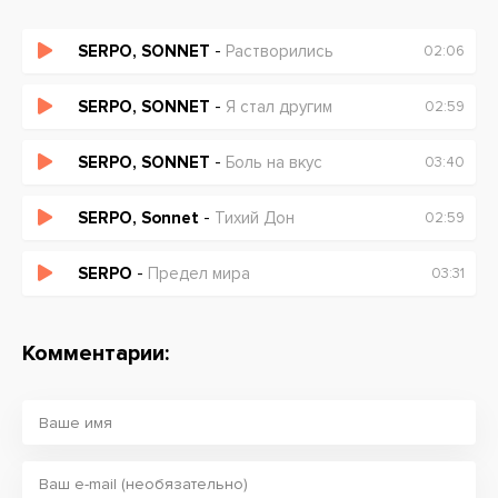
SERPO, SONNET
-
Растворились
02:06
SERPO, SONNET
-
Я стал другим
02:59
SERPO, SONNET
-
Боль на вкус
03:40
SERPO, Sonnet
-
Тихий Дон
02:59
SERPO
-
Предел мира
03:31
Комментарии: