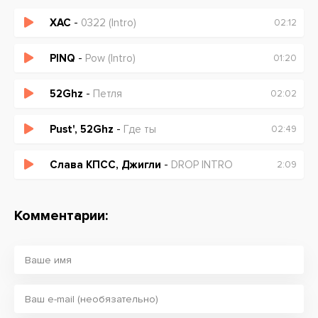
ХАС
-
0322 (Intro)
02:12
PINQ
-
Pow (Intro)
01:20
52Ghz
-
Петля
02:02
Pust', 52Ghz
-
Где ты
02:49
Слава КПСС, Джигли
-
DROP INTRO
2:09
Комментарии: