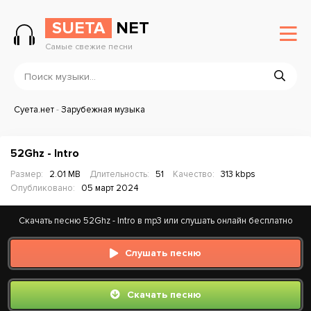
SUETA
NET
Самые свежие песни
Суета.нет
-
Зарубежная музыка
52Ghz - Intro
Размер:
2.01 MB
Длительность:
51
Качество:
313 kbps
Опубликовано:
05 март 2024
Скачать песню 52Ghz - Intro в mp3 или слушать онлайн бесплатно
Слушать песню
Скачать песню