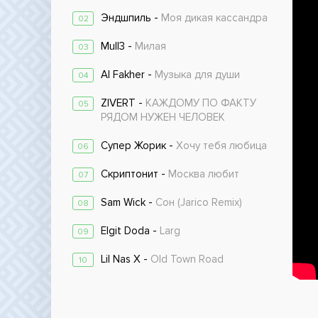
Эндшпиль -
Моя дикая кассандра
02
Mull3 -
Милая
03
Al Fakher -
Музыка для души
04
ZIVERT -
КАЖДОМУ ПО ФАКТУ
05
РЯДОМ НУЖЕН ЧЕЛОВЕК
Супер Жорик -
Хочу тебя любица
06
Скриптонит -
Москва любит
07
Sam Wick -
Сон (Jarico Remix)
08
Elgit Doda -
Larg
09
Lil Nas X -
Old Town Road
10