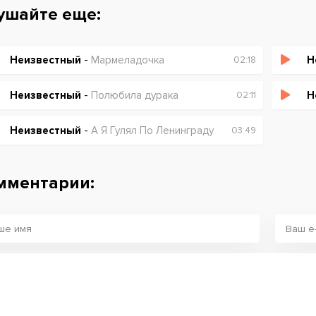
ушайте еще:
Неизвестный
-
Мармеладочка
Н
02:18
Неизвестный
-
Полюбила дурака
Н
02:11
Неизвестный
-
А Я Гулял По Ленинграду
03:49
мментарии: