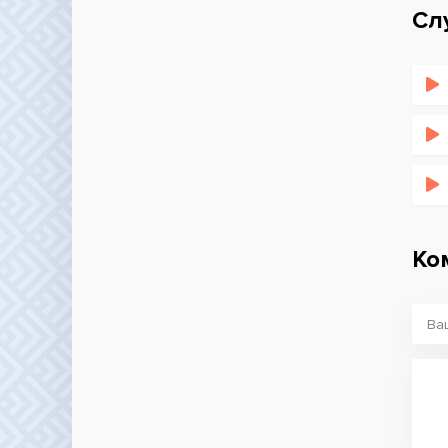
Сл
Ко