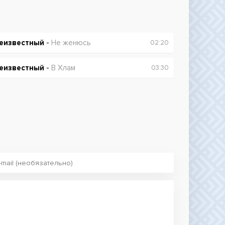
еизвестный
-
Не женюсь
02:20
еизвестный
-
В Хлам
03:30