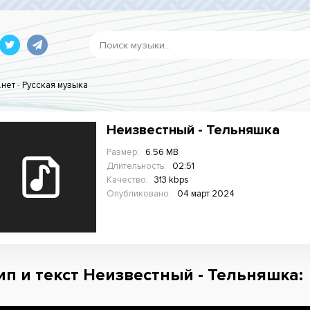
.нет
-
Русская музыка
Неизвестный - Тельняшка
Размер:
6.56 MB
Длительность:
02:51
Качество:
313 kbps
Опубликовано:
04 март 2024
ип и текст Неизвестный - Тельняшка: