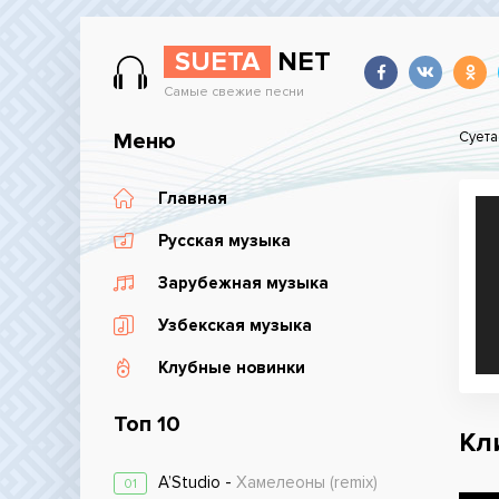
SUETA
NET
Самые свежие песни
Меню
Суета
Главная
Русская музыка
Зарубежная музыка
Узбекская музыка
Клубные новинки
Топ 10
Кл
A’Studio -
Хамелеоны (remix)
01