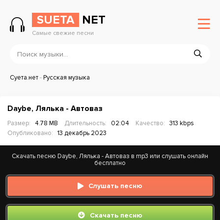
SUETA
NET
Самые свежие песни
Суета.нет
-
Русская музыка
Daybe, Лялька - Автоваз
Размер:
4.78 MB
Длительность:
02:04
Качество:
313 kbps
Опубликовано:
13 декабрь 2023
Скачать песню Daybe, Лялька - Автоваз в mp3 или слушать онлайн
бесплатно
Слушать песню
Скачать песню