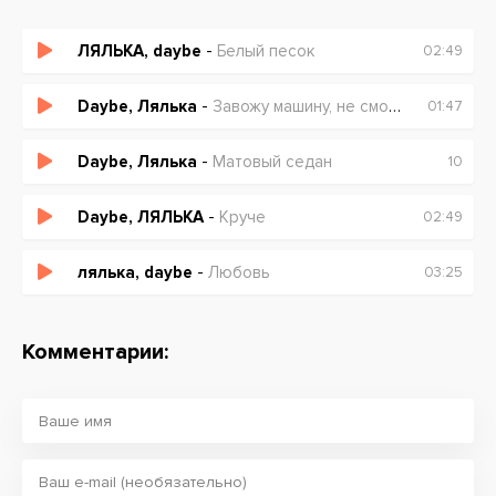
ЛЯЛЬКА, daybe
-
Белый песок
02:49
Daybe, Лялька
-
Завожу машину, не смотрю назад
01:47
Daybe, Лялька
-
Матовый седан
10
Daybe, ЛЯЛЬКА
-
Круче
02:49
лялька, daybe
-
Любовь
03:25
Комментарии: